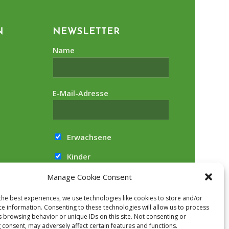
N
NEWSLETTER
Name
E-Mail-Adresse
Erwachsene
2
Kinder
Hiermit akzeptiere ich die
Manage Cookie Consent
Datenschutzbestimmungen
the best experiences, we use technologies like cookies to store and/or
ce information. Consenting to these technologies will allow us to process
s browsing behavior or unique IDs on this site. Not consenting or
 consent, may adversely affect certain features and functions.