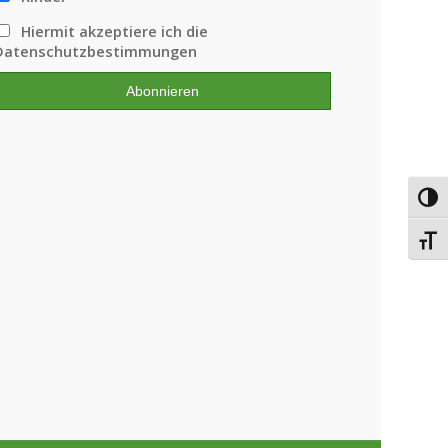
LTUNGEN
ung
Hiermit akzeptiere ich die
Datenschutzbestimmungen
n
,
N
Umsc
Schri