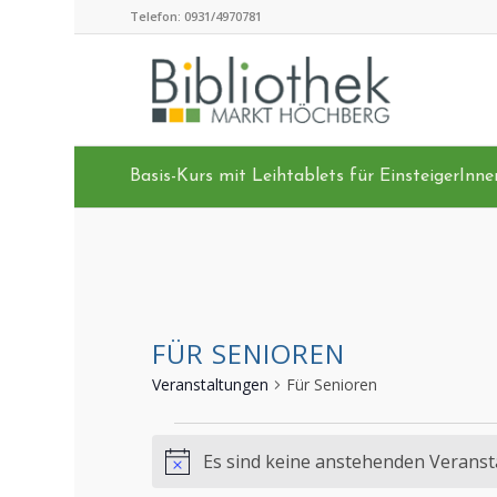
Zum
Telefon: 0931/4970781
Inhalt
springen
Basis-Kurs mit Leihtablets für EinsteigerInnen
FÜR SENIOREN
Veranstaltungen
Für Senioren
VERANSTALTUNG
Es sind keine anstehenden Verans
Hinweis
FÜR