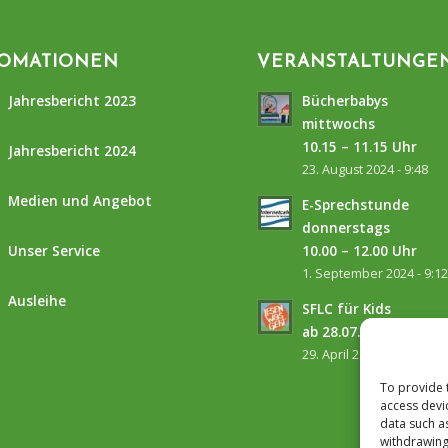
FOMATIONEN
VERANSTALTUNGE
Jahresbericht 2023
Bücherbabys
mittwochs
10.15 – 11.15 Uhr
Jahresbericht 2024
23. August 2024 - 9:48
Medien und Angebot
E-Sprechstunde
donnerstags
Unser Service
10.00 – 12.00 Uhr
1. September 2024 - 9:1
Ausleihe
SFLC für Kids
ab 28.07.2026
29. April 2026 - 14:32
To provide 
access devi
data such a
withdrawing