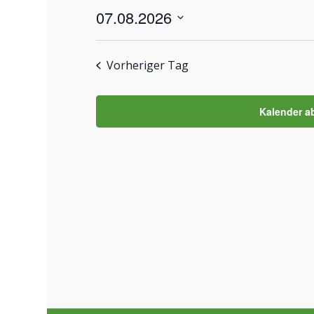
7.
07.08.2026
AUGUST
Datum
wählen.
2026
Vorheriger Tag
Kalender a