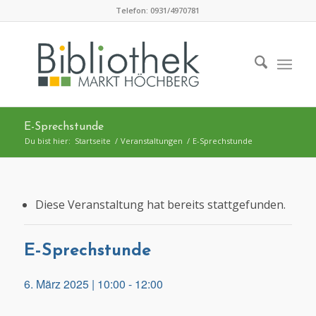
Zum
Telefon: 0931/4970781
Inhalt
springen
E-Sprechstunde
Du bist hier:
Startseite
/
Veranstaltungen
/
E-Sprechstunde
Diese Veranstaltung hat bereits stattgefunden.
E-Sprechstunde
6. März 2025 | 10:00
-
12:00