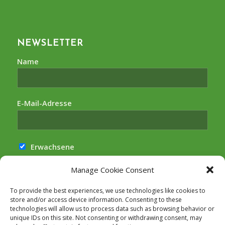
NEWSLETTER
Name
E-Mail-Adresse
Erwachsene
Kinder
Manage Cookie Consent
Hiermit akzeptiere ich die
To provide the best experiences, we use technologies like cookies to
Datenschutzbestimmungen
store and/or access device information. Consenting to these
technologies will allow us to process data such as browsing behavior or
unique IDs on this site. Not consenting or withdrawing consent, may