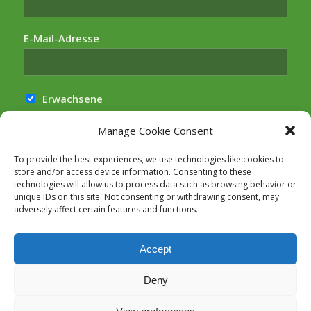
E-Mail-Adresse
Erwachsene
Kinder
Manage Cookie Consent
Hiermit akzeptiere ich die
To provide the best experiences, we use technologies like cookies to
Datenschutzbestimmungen
store and/or access device information. Consenting to these
technologies will allow us to process data such as browsing behavior or
unique IDs on this site. Not consenting or withdrawing consent, may
adversely affect certain features and functions.
Accept
Deny
© Copyright - Bibliothek Höchberg |
Arctur Internet Consulting