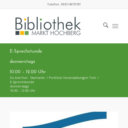
Zum
Telefon: 0931/4970781
Inhalt
springen
E-Sprechstunde
donnerstags
10.00 – 12.00 Uhr
Du bist hier:
Startseite
/
Portfolio Veranstaltungen Test
/
E-Sprechstunde
donnerstags
10.00 – 12.00 Uhr